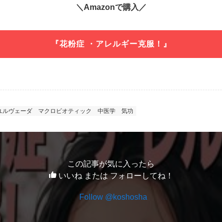
＼Amazonで購入／
『花粉症 ・アレルギー克服！』
ユルヴェーダ
マクロビオティック
中医学
気功
この記事が気に入ったら
いいね または フォローしてね！
Follow @koshosha