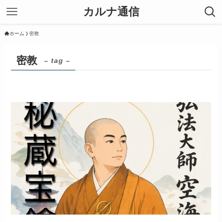
カルナ通信
ホーム
密教
密教
– tag –