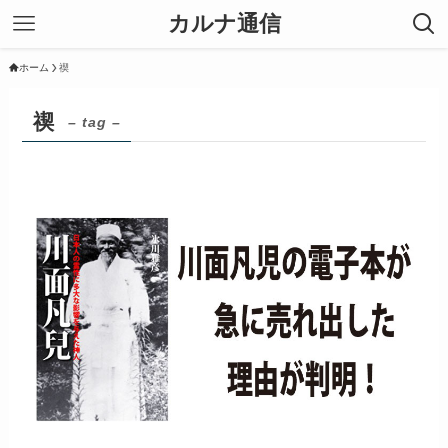
カルナ通信
ホーム
禊
禊
– tag –