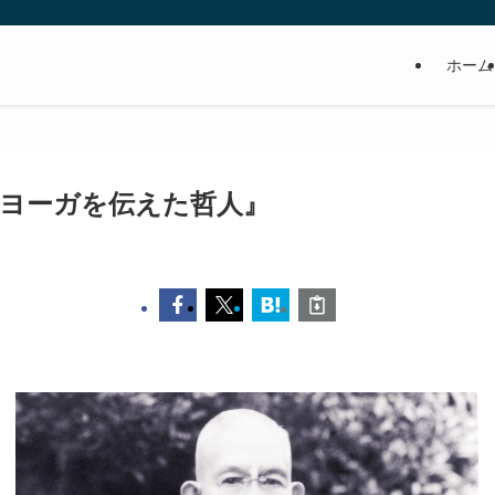
ホーム
のヨーガを伝えた哲人』
日